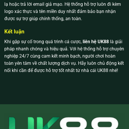
lạ hoặc trả lời email giả mạo. Hệ thống hỗ trợ luôn đi kèm
logo xác thực và tên miền duy nhất đảm bảo bạn nhận
được sự trợ giúp chính thống, an toàn.
Kết luận
Khi gặp sự cố trong quá trình cá cược,
liên hệ UK88
là giải
pháp nhanh chóng và hiệu quả. Với hệ thống hỗ trợ chuyên
nghiệp 24/7 cùng cam kết minh bạch, người chơi hoàn
toàn yên tâm về chất lượng dịch vụ. Hãy luôn chủ động kết
nối khi cần để được hỗ trợ tốt nhất từ nhà cái UK88 nhé!